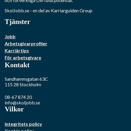
och förverkliga Din fulla potential.
SkolJobb.se
- en del av Karriarguiden Group
Tjänster
Jobb
Arbetsgivarprofiler
Karriärtips
För arbetsgivare
Kontakt
Sandhamnsgatan 63C
115 28
Stockholm
08-67 874 20
info@skoljobb.se
Vilkor
Integritets policy
Cookie policy