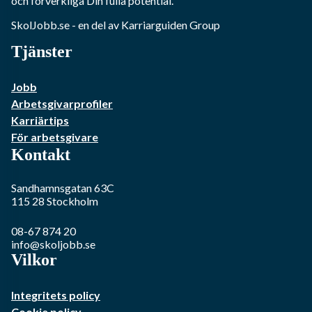
och förverkliga Din fulla potential.
SkolJobb.se
- en del av Karriarguiden Group
Tjänster
Jobb
Arbetsgivarprofiler
Karriärtips
För arbetsgivare
Kontakt
Sandhamnsgatan 63C
115 28
Stockholm
08-67 874 20
info@skoljobb.se
Vilkor
Integritets policy
Cookie policy