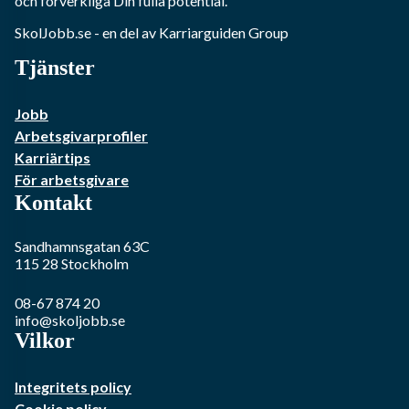
och förverkliga Din fulla potential.
SkolJobb.se
- en del av Karriarguiden Group
Tjänster
Jobb
Arbetsgivarprofiler
Karriärtips
För arbetsgivare
Kontakt
Sandhamnsgatan 63C
115 28
Stockholm
08-67 874 20
info@skoljobb.se
Vilkor
Integritets policy
Cookie policy