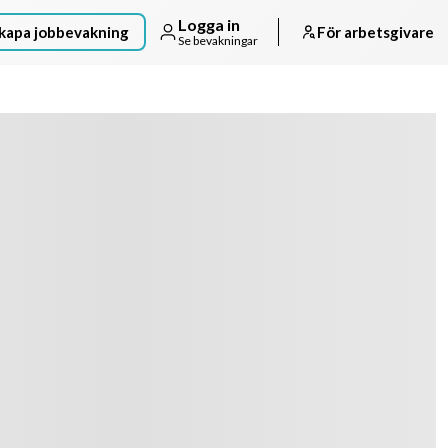
Logga in
kapa jobbevakning
För arbetsgivare
Se bevakningar