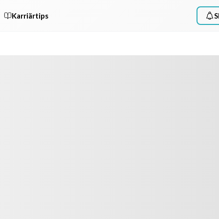
Karriärtips
S