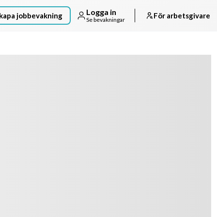
Logga in
kapa jobbevakning
För arbetsgivare
Se bevakningar