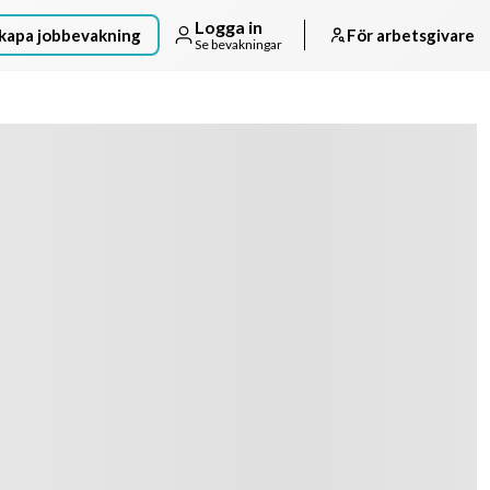
Logga in
kapa jobbevakning
För arbetsgivare
Se bevakningar