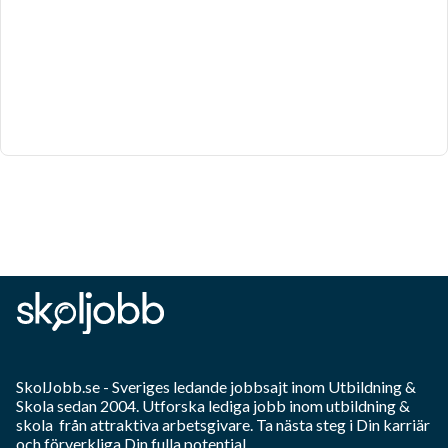
SkolJobb.se
- Sveriges ledande jobbsajt inom
Utbildning &
Skola
sedan 2004. Utforska lediga jobb inom
utbildning &
skola
från attraktiva arbetsgivare. Ta nästa steg i Din karriär
och förverkliga Din fulla potential.