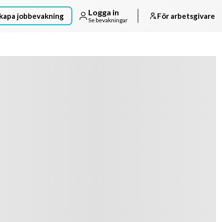
Logga in
kapa jobbevakning
För arbetsgivare
Se bevakningar