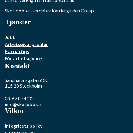
och förverkliga Din fulla potential.
SkolJobb.se
- en del av Karriarguiden Group
Tjänster
Jobb
Arbetsgivarprofiler
Karriärtips
För arbetsgivare
Kontakt
Sandhamnsgatan 63C
115 28
Stockholm
08-67 874 20
info@skoljobb.se
Vilkor
Integritets policy
Cookie policy