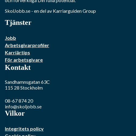
och förverkliga Din fulla potential.
SkolJobb.se
- en del av Karriarguiden Group
Tjänster
Jobb
Arbetsgivarprofiler
Karriärtips
För arbetsgivare
Kontakt
Sandhamnsgatan 63C
115 28
Stockholm
08-67 874 20
info@skoljobb.se
Vilkor
Integritets policy
Cookie policy