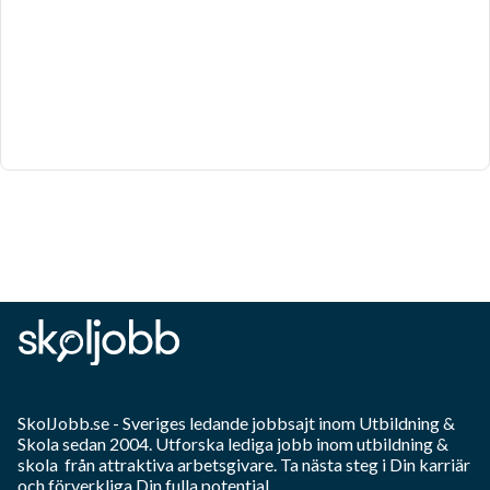
SkolJobb.se
- Sveriges ledande jobbsajt inom
Utbildning &
Skola
sedan 2004. Utforska lediga jobb inom
utbildning &
skola
från attraktiva arbetsgivare. Ta nästa steg i Din karriär
och förverkliga Din fulla potential.