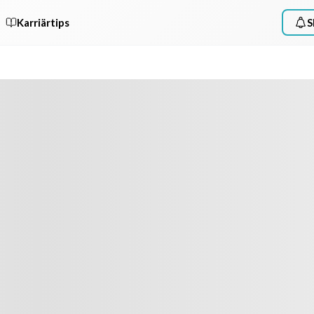
Karriärtips
S