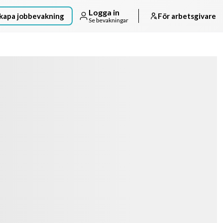
Logga in
kapa jobbevakning
För arbetsgivare
Se bevakningar