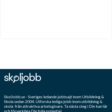
SkolJobb.se
- Sveriges ledande jobbsajt inom
Utbildning &
Skola
sedan 2004. Utforska lediga jobb inom
utbildning &
skola
från attraktiva arbetsgivare. Ta nästa steg i Din karriär
och förverkliga Din fulla potential.