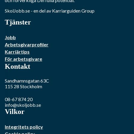
och förverkliga Din fulla potential.
SkolJobb.se
- en del av Karriarguiden Group
Tjänster
Jobb
Arbetsgivarprofiler
Karriärtips
För arbetsgivare
Kontakt
Sandhamnsgatan 63C
115 28
Stockholm
08-67 874 20
info@skoljobb.se
Vilkor
Integritets policy
Cookie policy