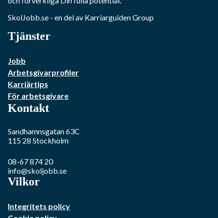
och förverkliga Din fulla potential.
SkolJobb.se
- en del av Karriarguiden Group
Tjänster
Jobb
Arbetsgivarprofiler
Karriärtips
För arbetsgivare
Kontakt
Sandhamnsgatan 63C
115 28
Stockholm
08-67 874 20
info@skoljobb.se
Vilkor
Integritets policy
Cookie policy