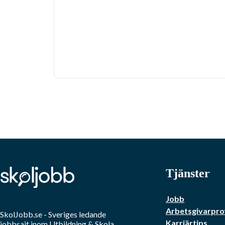
Tjänster
Jobb
Arbetsgivarprof
SkolJobb.se
- Sveriges ledande
Karriärtips
jobbsajt inom
Utbildning & Skola