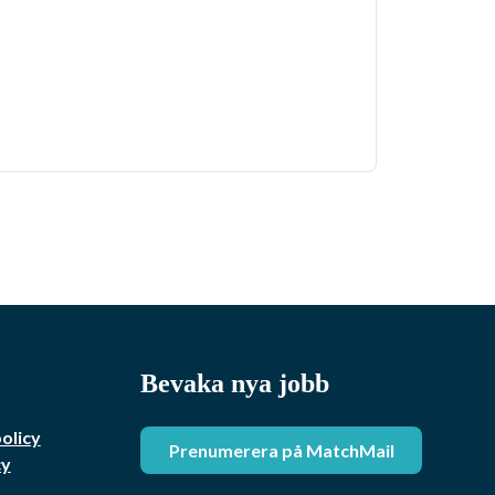
Bevaka nya jobb
policy
Prenumerera på MatchMail
cy