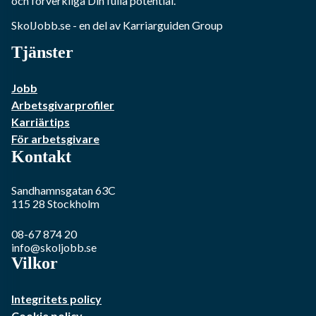
och förverkliga Din fulla potential.
SkolJobb.se
- en del av Karriarguiden Group
Tjänster
Jobb
Arbetsgivarprofiler
Karriärtips
För arbetsgivare
Kontakt
Sandhamnsgatan 63C
115 28
Stockholm
08-67 874 20
info@skoljobb.se
Vilkor
Integritets policy
Cookie policy