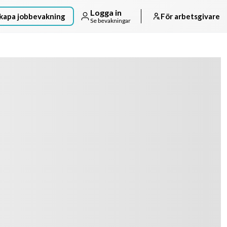
Logga in
kapa jobbevakning
För arbetsgivare
Se bevakningar