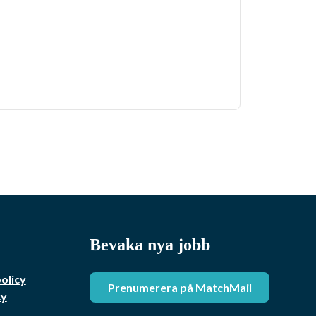
Bevaka nya jobb
policy
Prenumerera på MatchMail
cy