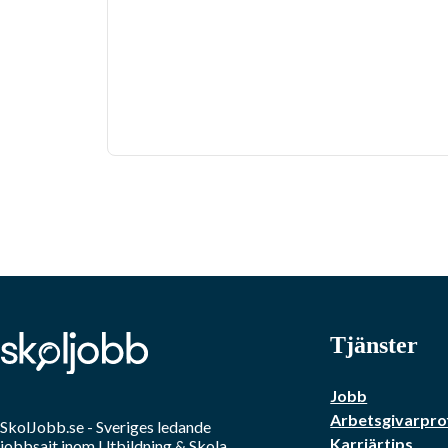
Tjänster
Jobb
Arbetsgivarprof
SkolJobb.se
- Sveriges ledande
Karriärtips
jobbsajt inom
Utbildning & Skola