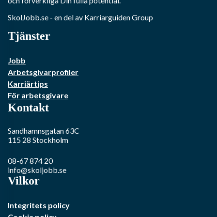
och förverkliga Din fulla potential.
SkolJobb.se
- en del av Karriarguiden Group
Tjänster
Jobb
Arbetsgivarprofiler
Karriärtips
För arbetsgivare
Kontakt
Sandhamnsgatan 63C
115 28
Stockholm
08-67 874 20
info@skoljobb.se
Vilkor
Integritets policy
Cookie policy