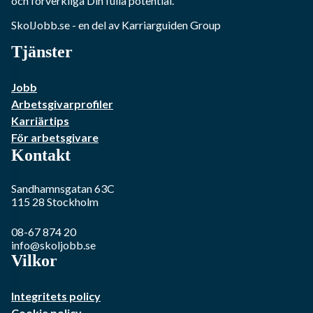
och förverkliga Din fulla potential.
SkolJobb.se
- en del av Karriarguiden Group
Tjänster
Jobb
Arbetsgivarprofiler
Karriärtips
För arbetsgivare
Kontakt
Sandhamnsgatan 63C
115 28
Stockholm
08-67 874 20
info@skoljobb.se
Vilkor
Integritets policy
Cookie policy