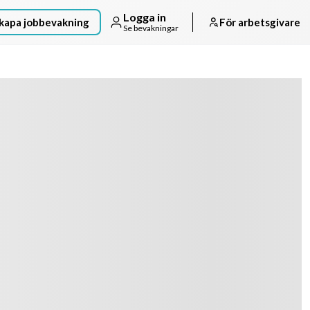
Logga in
kapa jobbevakning
För arbetsgivare
Se bevakningar