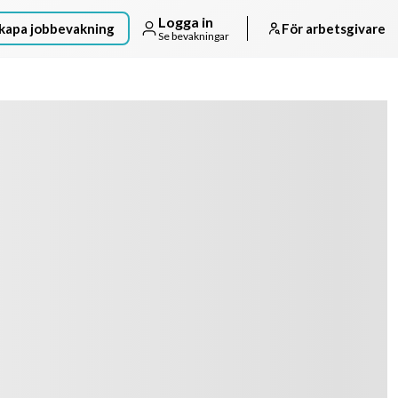
Logga in
kapa jobbevakning
För arbetsgivare
Se bevakningar