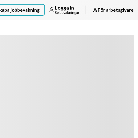
Logga in
kapa jobbevakning
För arbetsgivare
Se bevakningar