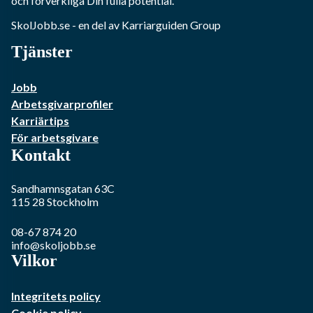
och förverkliga Din fulla potential.
SkolJobb.se
- en del av Karriarguiden Group
Tjänster
Jobb
Arbetsgivarprofiler
Karriärtips
För arbetsgivare
Kontakt
Sandhamnsgatan 63C
115 28
Stockholm
08-67 874 20
info@skoljobb.se
Vilkor
Integritets policy
Cookie policy