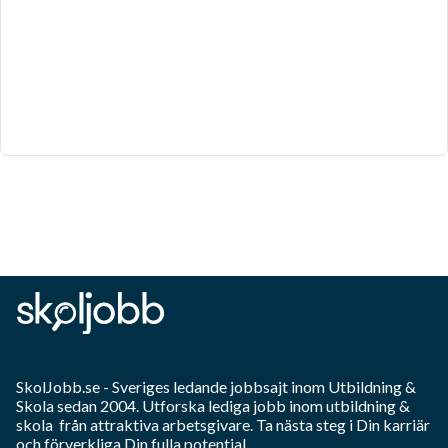
SkolJobb.se
- Sveriges ledande jobbsajt inom
Utbildning &
Skola
sedan 2004. Utforska lediga jobb inom
utbildning &
skola
från attraktiva arbetsgivare. Ta nästa steg i Din karriär
och förverkliga Din fulla potential.