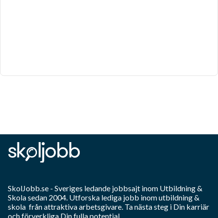
SkolJobb.se
- Sveriges ledande jobbsajt inom
Utbildning &
Skola
sedan 2004. Utforska lediga jobb inom
utbildning &
skola
från attraktiva arbetsgivare. Ta nästa steg i Din karriär
och förverkliga Din fulla potential.