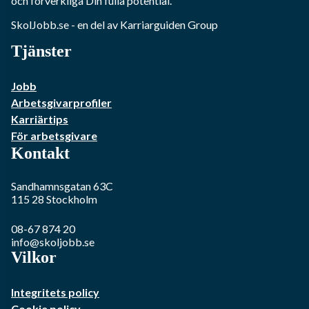
och förverkliga Din fulla potential.
SkolJobb.se
- en del av Karriarguiden Group
Tjänster
Jobb
Arbetsgivarprofiler
Karriärtips
För arbetsgivare
Kontakt
Sandhamnsgatan 63C
115 28
Stockholm
08-67 874 20
info@skoljobb.se
Vilkor
Integritets policy
Cookie policy