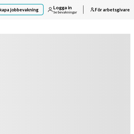
Logga in
kapa jobbevakning
För arbetsgivare
Se bevakningar