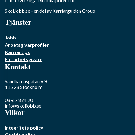
och förverkliga Din fulla potential.
SkolJobb.se
- en del av Karriarguiden Group
Tjänster
Jobb
Arbetsgivarprofiler
Karriärtips
För arbetsgivare
Kontakt
Sandhamnsgatan 63C
115 28
Stockholm
08-67 874 20
info@skoljobb.se
Vilkor
Integritets policy
Cookie policy