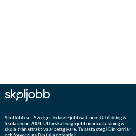
SkolJobb.se
- Sveriges ledande jobbsajt inom
Utbildning &
Skola
sedan 2004. Utforska lediga jobb inom
utbildning &
skola
från attraktiva arbetsgivare. Ta nästa steg i Din karriär
och förverkliga Din fulla potential.