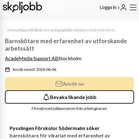
Logga in
Hem
Lediga jobb
Skola och pedagogik
Barnskötare med erfarenhet av utforskande arbetssätt
Barnskötare med erfarenhet av utforskande
arbetssätt
AcadeMedia Support AB
Stockholm
Ansök senast: 2026-06-06
Ansök nu
Bevaka likande jobb
Få mejl med jobbannonser från arbetsgivaren.
Pysslingen Förskolor Södermalm söker 
barnskötare för vikariat med erfarenhet av 