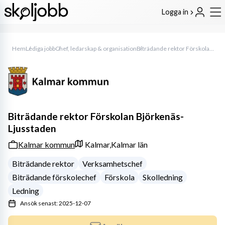
Logga in
Hem
Lediga jobb
Chef, ledarskap & organisation
Biträdande rektor Förskolan Björkenäs-Ljusstaden
Biträdande rektor Förskolan Björkenäs-
Ljusstaden
Kalmar kommun
Kalmar,
Kalmar län
Biträdande rektor
Verksamhetschef
Biträdande förskolechef
Förskola
Skolledning
Ledning
Ansök senast: 2025-12-07