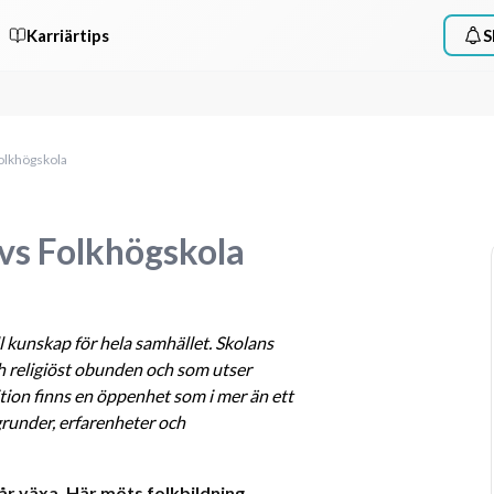
Karriärtips
S
Folkhögskola
övs Folkhögskola
l kunskap för hela samhället. Skolans 
 religiöst obunden och som utser 
tion finns en öppenhet som i mer än ett 
grunder, erfarenheter och 
r växa. Här möts folkbildning, 