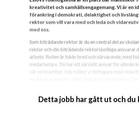
kreativitet och samhällsengagemang. Vi är en i
förankring i demokrati, delaktighet och livslång
rektor som vill vara med och leda och vidareut
med oss.
Som biträdande rektor är du en central del av skola
rektor och din biträdande rektorskollega ansvarar 
arbete. Rollen är både bred och närvarande, med foku
medarbetare. Du har ett särskilt ansvar för allmän ku
vår verksamhet. Här möter vi deltagare med olika liv
med behov av extra stöd, trygghet och struktur. Det 
tydlighet och mänsklig lyhördhet. Allmän linje på Esl
delar, varav två har särskild profil för deltagare i be
Detta jobb har gått ut och du
deltagarcoach knuten till sig. Utöver detta genomsyr
arbetssätt, vilket innebär en hög grad av samarbete
Hos oss finns en välfungerande och engagerad person
motivera ditt team som består av cirka 18 personer. 
rektorn, ingår i ledningsgruppen och deltar i styrels