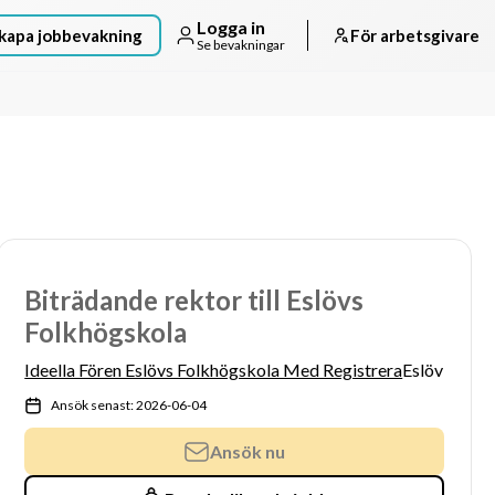
Logga in
kapa jobbevakning
För arbetsgivare
Se bevakningar
Biträdande rektor till Eslövs
Folkhögskola
Ideella Fören Eslövs Folkhögskola Med Registrera
Eslöv
Ansök senast: 2026-06-04
Ansök nu