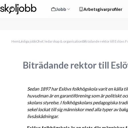
Jobb
Arbetsgivarprofiler
Hem
Lediga jobb
Chef, ledarskap & organisation
Biträdande rektor till Eslövs 
Biträdande rektor till Esl
Sedan 1897 har Eslövs folkhögskola varit en källa til
huvudman är en garantiförening som är politiskt och
skolans styrelse. I folkhögskolans pedagogiska tradi
sekel lockat till sig människor med alla typer av bak
livsåskådningar.
Eslövs folkhögskola är en plats där människor få