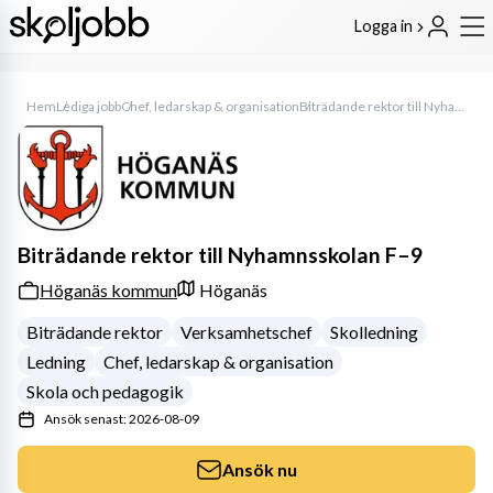
Logga in
Hem
Lediga jobb
Chef, ledarskap & organisation
Biträdande rektor till Nyhamnsskolan F–9
Biträdande rektor till Nyhamnsskolan F–9
Höganäs kommun
Höganäs
Biträdande rektor
Verksamhetschef
Skolledning
Ledning
Chef, ledarskap & organisation
Skola och pedagogik
Ansök senast: 2026-08-09
Ansök nu