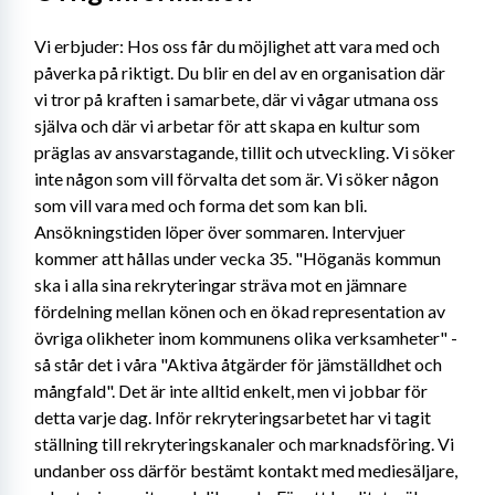
Vi erbjuder: Hos oss får du möjlighet att vara med och 
påverka på riktigt. Du blir en del av en organisation där 
vi tror på kraften i samarbete, där vi vågar utmana oss 
själva och där vi arbetar för att skapa en kultur som 
präglas av ansvarstagande, tillit och utveckling. Vi söker 
inte någon som vill förvalta det som är. Vi söker någon 
som vill vara med och forma det som kan bli. 
Ansökningstiden löper över sommaren. Intervjuer 
kommer att hållas under vecka 35. "Höganäs kommun 
ska i alla sina rekryteringar sträva mot en jämnare 
fördelning mellan könen och en ökad representation av 
övriga olikheter inom kommunens olika verksamheter" - 
så står det i våra "Aktiva åtgärder för jämställdhet och 
mångfald". Det är inte alltid enkelt, men vi jobbar för 
detta varje dag. Inför rekryteringsarbetet har vi tagit 
ställning till rekryteringskanaler och marknadsföring. Vi 
undanber oss därför bestämt kontakt med mediesäljare, 