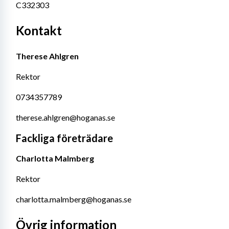
C332303
Kontakt
Therese Ahlgren
Rektor
0734357789
therese.ahlgren@hoganas.se
Fackliga företrädare
Charlotta Malmberg
Rektor
charlotta.malmberg@hoganas.se
Övrig information