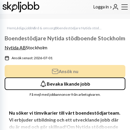
Logga in
Hem
Lediga jobb
Vård & omsorg
Boendestödjare Nytida stödboende Stockholm
Boendestödjare Nytida stödboende Stockholm
Nytida AB
Stockholm
Ansök senast: 2026-07-01
Ansök nu
Bevaka likande jobb
Få mejl med jobbannonser från arbetsgivaren.
Nu söker vi timvikarier till vårt boendestödjarteam. 
Vi erbjuder utbildning och ett utvecklande jobb där 
du är med och gör skillnad!Om Nytida stödboende 