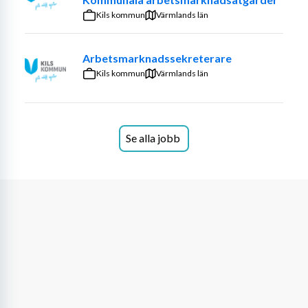
extra stöd för att ta steget ut i vuxenlivet.
Kils kommun
Värmlands län
Vi har två boenden i Stockholm som alla ligger nära 
Arbetsmarknadssekreterare
kollektivtrafik (Abrahamsberg och 
Kils kommun
Skogskyrkogården). Vi är en erfaren arbetsgrupp 
Värmlands län
som alla brinner för målgruppen.
Se alla jobb
Om rollenI rollen som boendestödjare utgår du från 
de boendes individuella behov och önskemål och 
ger stöd i det dagliga livet utifrån ett pedagogiskt 
förhållningssätt.
På stödboendet erbjuder vi stöd för att klara av 
vardagliga sysslor. Vi kan stötta och vägleda i 
exempelvis städning, tvätt, komma upp på 
morgonen samt andra hushållssysslor.
Hos oss ges stöd med att göra en veckoplanering 