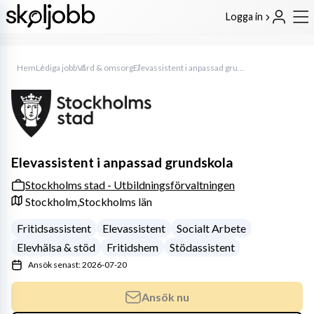
Logga in
Hem
Lediga jobb
Vård & omsorg
Elevassistent i anpassad grundskola
Elevassistent i anpassad grundskola
Stockholms stad - Utbildningsförvaltningen
Stockholm,
Stockholms län
Fritidsassistent
Elevassistent
Socialt Arbete
Elevhälsa & stöd
Fritidshem
Stödassistent
Ansök senast: 2026-07-20
Ansök nu