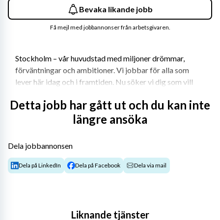
Bevaka likande jobb
Få mejl med jobbannonser från arbetsgivaren.
Stockholm – vår huvudstad med miljoner drömmar, 
förväntningar och ambitioner. Vi jobbar för alla som 
lever här idag och i framtiden. Nu söker vi dig som vill 
tänka stort, nytt och annorlunda med oss – för 
Detta jobb har gått ut och du kan inte
stockholmarna.
längre ansöka
Beskrivning
Dela jobbannonsen
På Gärdesskolan och Olaus Petri skola arbetar vi 
Dela på LinkedIn
Dela på Facebook
Dela via mail
kontinuerligt med att förbättra den pedagogiska 
lärmiljön samt med att utveckla det kollegiala lärandet. 
Vi har en skolkultur som präglas av höga förväntningar. 
Vår undervisning är strukturerad och varierad med en 
Liknande tjänster
kombination av traditionella läromedel och digitala 