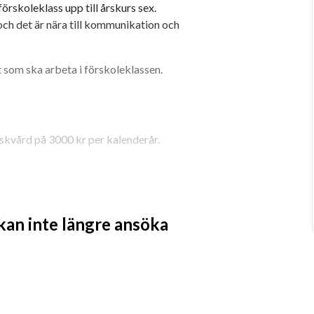
skoleklass upp till årskurs sex. 
h det är nära till kommunikation och 
 som ska arbeta i förskoleklassen.
iskvård på 3000 kr per kalenderår.
 kan inte längre ansöka
shantering i samråd med 
vid behov