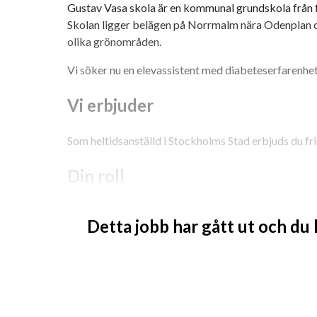
Gustav Vasa skola är en kommunal grundskola från för
Skolan ligger belägen på Norrmalm nära Odenplan oc
olika grönområden. 
Vi söker nu en elevassistent med diabeteserfarenhet
Vi erbjuder
Som heltidsanställd i Stockholms Stad erbjuds du fr
Din roll
- Stötta eleven i skoldagens alla moment
Detta jobb har gått ut och du
- Ansvara för daglig uppföljning av elevens diabete
vårdnadshavare
- Vara uppmärksam på blodsockernivåer och agera 
- Stödja eleven i sociala sammanhang och raster