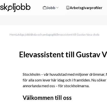
Jobb
Arbetsgivarprofiler
Hem
Lediga jobb
Skola och pedagogik
Elevassistent till Gustav Vasa skola
Elevassistent till Gustav 
Stockholm – vår huvudstad med miljoner drömmar, fö
för alla som lever här idag och i framtiden. Nu söker v
annorlunda med oss – för stockholmarna.
Välkommen till oss