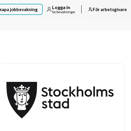
Logga in
kapa jobbevakning
För arbetsgivare
Se bevakningar