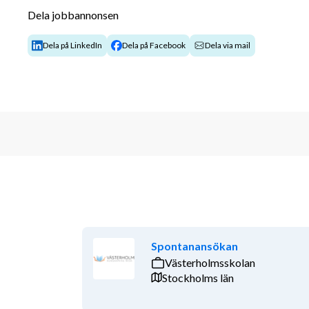
Dela jobbannonsen
- Samarbeta med övriga pedagoger, elevhälsa och 
Dela på LinkedIn
Dela på Facebook
Dela via mail
- Vara en lugn och trygg vuxen i barngruppen och även
fritidstid
Din kompetens och erfarenhet
- Erfarenhet av arbete som elevassistent eller liknan
- Kunskap om diabetes är önskvärd (utbildning kan 
- Du är lugn, trygg och har god förmåga att skapa re
- Du är ansvarstagande, flexibel och uppmärksam
Spontanansökan
- God samarbetsförmåga
Västerholmsskolan
Stockholms stad arbetar med kompetensbaserad rekryte
Stockholms län
persons kompetens och därmed motverka diskrimin