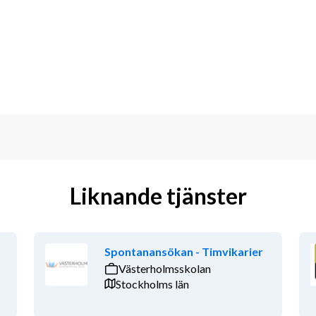
vårdnadshavare
 delta i aktiviteter under skol- och 
de roll är meriterande
erbjudas)
Liknande tjänster
lationer
Spontanansökan - Timvikarier
Västerholmsskolan
ring som syftar till att se till varje 
Stockholms län
ering.