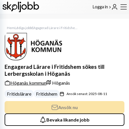
Logga in
Hem
Lediga jobb
Engagerad Lärare i Fritidshem sökes till Lerbergsskolan i Höganäs
Engagerad Lärare i Fritidshem sökes till
Lerbergsskolan i Höganäs
Höganäs kommun
Höganäs
Fritidslärare
Fritidshem
Ansök senast: 2025-08-11
Ansök nu
Bevaka likande jobb