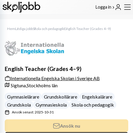
Logga in
Hem
Lediga jobb
Skola och pedagogik
English Teacher (Grades 4–9)
English Teacher (Grades 4–9)
Internationella Engelska Skolan i Sverige AB
Sigtuna,
Stockholms län
Gymnasielärare
Grundskollärare
Engelskalärare
Grundskola
Gymnasieskola
Skola och pedagogik
Ansök senast: 2025-10-31
Ansök nu