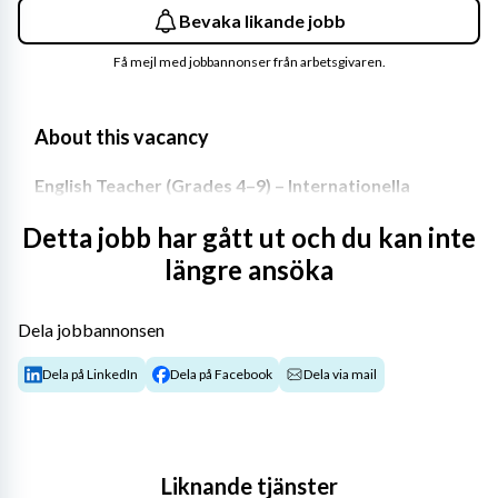
Bevaka likande jobb
Få mejl med jobbannonser från arbetsgivaren.
About this vacancy
English Teacher (Grades 4–9) – Internationella 
Engelska Skolan Sigtuna
Detta jobb har gått ut och du kan inte
Would you like to inspire students in a bilingual, 
längre ansöka
international school with clear structure and high 
academic expectations?
Dela jobbannonsen
Internationella Engelska Skolan Sigtuna is seeking a 
Dela på LinkedIn
Dela på Facebook
Dela via mail
qualified and enthusiastic English teacher for grades 4–9. 
This is a full-time position starting in August 2025.
Liknande tjänster
About us:
 IES Sigtuna is a young and growing F–9 school 