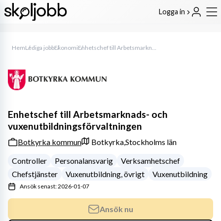
Logga in
Hem
Lediga jobb
Ekonomi
Enhetschef till Arbetsmarknads- och vuxenutbildningsförvaltningen
Enhetschef till Arbetsmarknads- och
vuxenutbildningsförvaltningen
Botkyrka kommun
Botkyrka,
Stockholms län
Controller
Personalansvarig
Verksamhetschef
Chefstjänster
Vuxenutbildning, övrigt
Vuxenutbildning
Ansök senast: 2026-01-07
Ansök nu