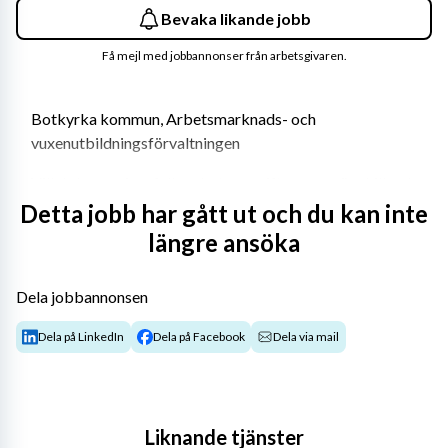
Bevaka likande jobb
Få mejl med jobbannonser från arbetsgivaren.
Botkyrka kommun, Arbetsmarknads- och 
vuxenutbildningsförvaltningen
Vill du ha meningsfulla arbetsuppgifter som gör skillnad 
i människors liv? Välkommen till kommunen som är långt 
Detta jobb har gått ut och du kan inte
ifrån lagom!
längre ansöka
Botkyrka kommun är den sjätte största kommunen i 
Stockholms län och består av kommundelarna Alby, 
Dela jobbannonsen
Fittja, Hallunda, Norsborg, Tullinge, Tumba, Vårsta och 
Dela på LinkedIn
Dela på Facebook
Dela via mail
Grödinge. Botkyrka kommun har cirka 95 000 invånare 
och drygt 6 400 medarbetare.
Arbetsmarknads- och 
vuxenutbildningsförvaltningen ansvarar för kommunens 
Liknande tjänster