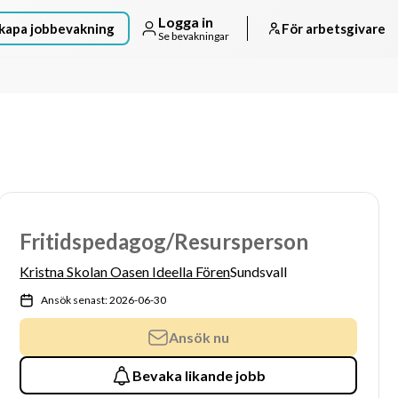
Logga in
kapa jobbevakning
För arbetsgivare
Se bevakningar
Fritidspedagog/Resursperson
Kristna Skolan Oasen Ideella Fören
Sundsvall
Ansök senast: 2026-06-30
Ansök nu
Bevaka likande jobb