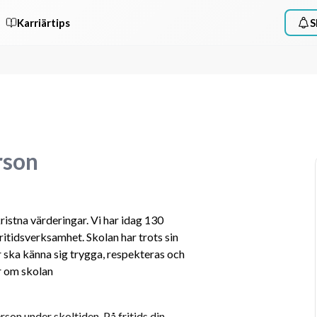
Karriärtips
S
rson
istna värderingar. Vi har idag 130 
fritidsverksamhet. Skolan har trots sin 
ver ska känna sig trygga, respekteras och 
r om skolan 
on under skoltiden. På fritids din 