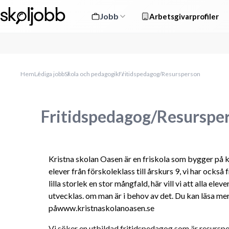
Jobb
Arbetsgivarprofiler
Hem
Lediga jobb
Skola och pedagogik
Fritidspedagog/Resursperson
Fritidspedagog/Resurspe
Kristna skolan Oasen är en friskola som bygger på kr
elever från förskoleklass till årskurs 9, vi har också 
lilla storlek en stor mångfald, här vill vi att alla ele
utvecklas. om man är i behov av det. Du kan läsa me
påwww.kristnaskolanoasen.se
Vi söker en utbildad fritidspedagog som är resurspers