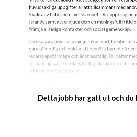
huvudsakliga uppgifter är att tillsammans med andr
kvalitativ fritidshemsverksamhet. Ditt uppdrag är at
lärande samt att erbjuda dem en meningsfull fritid oc
främja allsidiga kontakter och social gemenskap.
Du ska vara positiv, lösningsfokuserad, flexibel och
vara tålmodig och duktig att bemöta barnet på denne
ledarskapsförmåga och är stresstålig. Du deltar med 
förhållningssätt i skolans kollegiala lärande och sa
fritidshemmets läroplan.
Det krävs att du har ett arbetssätt där flexibelt tänk
samarbetsförmåga och där viljan att skapa goda relati
Detta jobb har gått ut och du
omdöme och en hög integritet är viktigt då vi vill att
eleverna. Det är också av vikt att du kan stå för skol
Har vi väckt din nyfikenhet? Är du en engagerad lära
vår arbetsplats? Då är du välkommen att söka till os
Tjänsten är 50% resursperson 50% fritidspedagog oc