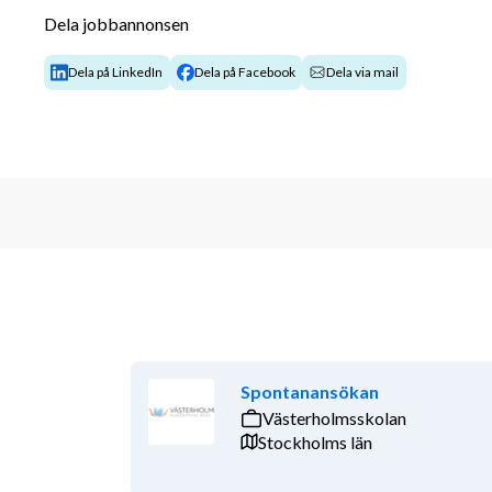
Dela jobbannonsen
Maila ett personligt brev, bifoga CV och ansök idag t
shannon.lehnberg@kristnaskolanoasen.se
Dela på LinkedIn
Dela på Facebook
Dela via mail
Spontanansökan
Västerholmsskolan
Stockholms län