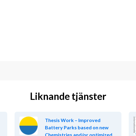
teckenspråk. Det är meriterande om du 
.
rsoner du möter. Goda relationer är den 
växa och utvecklas.
tt hitta rätt och varje gång du tror att 
 att lyckas.
vecklas behöver du vara beredd att 
Liknande tjänster
Thesis Work – Improved
0%.
Battery Parks based on new
Chemistries and/or optimized