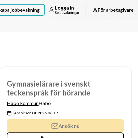
Logga in
kapa jobbevakning
För arbetsgivare
Se bevakningar
Gymnasielärare i svenskt
teckenspråk för hörande
Habo kommun
Håbo
Ansök senast: 2026-06-19
Ansök nu