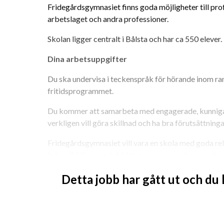
Fridegårdsgymnasiet finns goda möjligheter till pro
arbetslaget och andra professioner.
Skolan ligger centralt i Bålsta och har ca 550 elever.
Dina arbetsuppgifter
Du ska undervisa i teckenspråk för hörande inom rame
fritidsprogrammet.
Du kommer att samarbeta med engagerade, kunniga 
verkligen vill göra skillnad och ha bra förutsättninga
Fridegårdsgymnasiet vill vara en skola med goda rel
fokus. På Barn- och fritidsprogrammet lägger arbetsl
utbildningsuppdrag och har ett väl utvecklat och nä
Detta jobb har gått ut och du
Det finns väl fungerande rutiner kring samarbetet 
och undervisande lärare deltar och samtalar tillsam
om olika elevärenden och pedagogiska frågor.