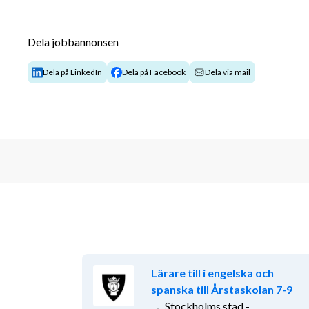
Kvalifikationer
Vi söker dig som har goda kunskaper inom svenskt 
Dela jobbannonsen
har lärarlegitimation och erfarenhet av undervisning
Dela på LinkedIn
Dela på Facebook
Dela via mail
Vi söker dig som är:
Lyhörd och har ett genuint intresse för de pe
del av en tillgänglig lärmiljö.
Driven av att stötta och hjälpa individen att 
Fantasifull och kreativ i mötet med elever.
Tålmodig i lärandet med eleverna. Det tar tid a
du misslyckats har du bara byggt en grund för
Prestigelös! För att få andra att växa och ut
utveckla dig själv tillsammans med andra.
Övrigt
Lärare till i engelska och
Tjänsten är tidsbegränsad med en omfattning på 2
spanska till Årstaskolan 7-9
Stockholms stad -
Om Håbo kommun