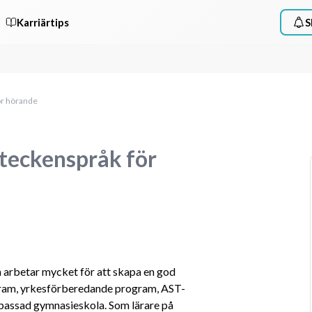
Karriärtips
S
ör hörande
 teckenspråk för
 arbetar mycket för att skapa en god 
gram, yrkesförberedande program, AST-
assad gymnasieskola. Som lärare på 