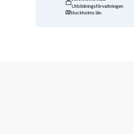
Utbildningsförvaltningen
Håbo kommun ligger omgiven av Mälaren med närhet
Stockholms län
stadsliv. Centralorten Bålsta ligger mellan Stockhol
Håbo kan du leva, bo och arbeta. Du kan också pendl
ta dig via buss, tåg eller pendel till fyra städer ino
omväxlande natur- och kulturhistoria ger dig goda för
Här finns också närheten i vardagen, med korta väga
beslut. Som en del av Håbo kommun är du med och bid
och skapar värde för Håboborna varje dag. Vi är o
tillsammans driver kommunens verksamheter framåt. V
samarbete och lärande står i centrum.
Hos oss får du vara delaktig och växa i en arbetsmil
arbetsglädje.