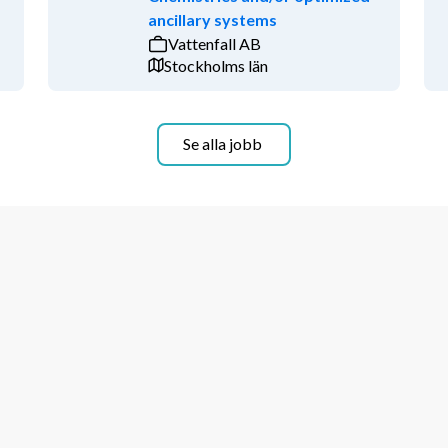
ancillary systems
 till både levande landsbygd och 
Vattenfall AB
m, Uppsala, Enköping och Västerås. I 
Stockholms län
a i nästan alla väderstreck och snabbt 
m knappt en timme. Traktens rika 
utsättningar för friluftsliv och fritid.
Se alla jobb
r mellan kollegor, verksamheter och 
rar till ett viktigt samhällsuppdrag, 
mkring 1 700 medarbetare som 
i bygger en arbetsplats där tillit, 
jö som främjar både utveckling och 