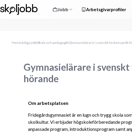
Jobb
Arbetsgivarprofiler
Hem
Lediga jobb
Skola och pedagogik
Gymnasielärare i svenskt teckenspråk f
Gymnasielärare i svenskt
hörande
Om arbetsplatsen
Fridegårdsgymnasiet är en lugn och trygg skola som
skolkultur. Vi erbjuder högskoleförberedande pro
anpassade program, introduktionsprogram samt anp