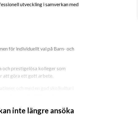
fessionell utveckling i samverkan med 
n för individuellt val på Barn- och 
och prestigelösa kolleger som 
r att göra ett gott arbete.
ationer och med en god skolkultur i 
aget stor vikt vid hela skolans 
ra samarbete kring eleverna.
 kan inte längre ansöka
med skolans elevhälsoteam. Mentorer 
mans med elevhälsans alla professioner 