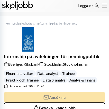
Logga in
Hem
Lediga jobb
Data & IT
Internship på avdelningen för penningpolitik
Internship på avdelningen för penningpolitik
Sveriges Riksbank
Stockholm,
Stockholms län
Finansanalytiker
Data analyst
Trainee
Praktik och Trainee
Data & analys
Analys & Finans
Ansök senast: 2025-11-26
Ansök nu
Bevaka likande jobb