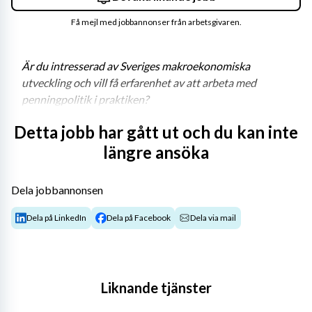
Få mejl med jobbannonser från arbetsgivaren.
Är du intresserad av Sveriges makroekonomiska 
utveckling och vill få erfarenhet av att arbeta med 
penningpolitik i praktiken? 
Detta jobb har gått ut och du kan inte
längre ansöka
VI ERBJUDER DIG
Möjlighet att få praktisk arbetslivserfarenhet av 
Dela jobbannonsen
ekonomiskt policyarbete i en miljö där frågor som är 
centrala för Sveriges ekonomiska utveckling står i fokus. 
Dela på LinkedIn
Dela på Facebook
Dela via mail
Hos oss får du en unik inblick i hur penningpolitik formas 
och genomförs och stora möjligheter att utvecklas i 
samarbete med kunniga och engagerade kollegor.
Liknande tjänster