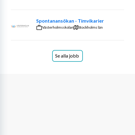
roliga kurser i Sollentuna med omnejd. Gå gärna in på vår 
hemsida för att läsa mer om oss: 
www.aktivungdomsollentuna.se
Spontanansökan - Timvikarier
Västerholmsskolan
Stockholms län
Se alla jobb