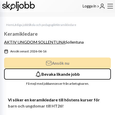
Logga in
Hem
Lediga jobb
Skola och pedagogik
Keramikledare
Keramikledare
AKTIV UNGDOM SOLLENTUNA
Sollentuna
Ansök senast: 2026-06-16
Ansök nu
Bevaka likande jobb
Få mejl med jobbannonser från arbetsgivaren.
Vi söker en keramikledare till höstens kurser för 
barn och ungdomar till HT26!