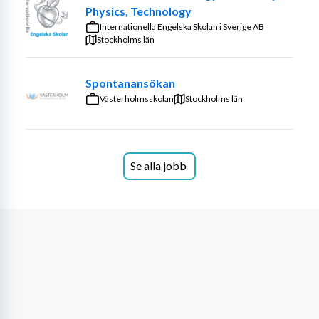
Physics, Technology
Arbetsplatsen
Internationella Engelska Skolan i Sverige AB
Stockholms län
Rektorsområdet Trelleborg Tätort Centrum består av 
Liljeskolan F-9, Granlunda och Solrosens förskola. 
Spontanansökan
Området leds av en rektor tillsammans med fyra 
Västerholmsskolan
biträdande rektorer och en administrativ chef. 
Stockholms län
Liljeskolan är en F-9, som har en högstadiedel med ca 
500 elever. Vi skapar verktyg för framtidskompetenser. 
IT kommer alltmer att vara ett pedagogiskt lärverktyg 
Se alla jobb
och vi satsar på att höja pedagogernas kompetens i takt 
med framtidens krav och möjligheter. Vi har en väl 
fungerande verksamhet. Du välkomnas av ett glatt gäng 
med bred kompetens och god sammanhållning. Vi 
hjälper varandra när det behövs och har alltid nära till 
skratt. Vi erbjuder dig en god arbetsmiljö med 
stimulerande arbetsuppgifter, kompetensutveckling och 
ersättning för friskvård. Vi har särskild personal som 
sköter utredningar gällande kränkande behandling och 