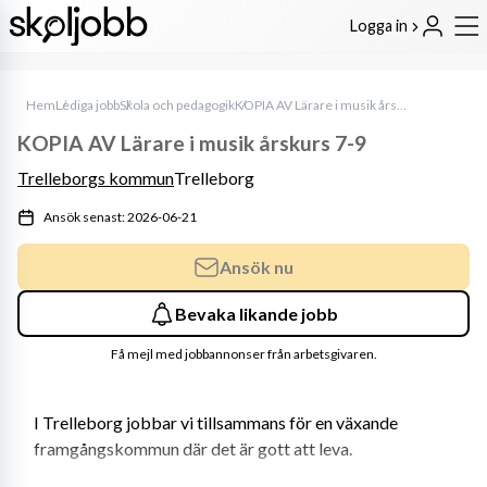
Logga in
Hem
Lediga jobb
Skola och pedagogik
KOPIA AV Lärare i musik årskurs 7-9
KOPIA AV Lärare i musik årskurs 7-9
Trelleborgs kommun
Trelleborg
Ansök senast: 2026-06-21
Ansök nu
Bevaka likande jobb
Få mejl med jobbannonser från arbetsgivaren.
I Trelleborg jobbar vi tillsammans för en växande 
framgångskommun där det är gott att leva. ​