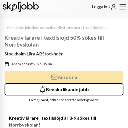
Logga in
Hem
Lediga jobb
Skola och pedagogik
Kreativ lärare i textilslöjd 50% sökes till Norrbyskolan
Kreativ lärare i textilslöjd 50% sökes till
Norrbyskolan
Stockholm Lära AB
Stockholm
Ansök senast: 2026-06-04
Ansök nu
Bevaka likande jobb
Få mejl med jobbannonser från arbetsgivaren.
Kreativ lärare i textilslöjd år 3-9 sökes till 
Norrbyskolan!