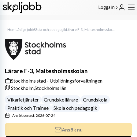
Logga in
Hem
Lediga jobb
Skola och pedagogik
Lärare F-3, Maltesholmsskolan
Lärare F-3, Maltesholmsskolan
Stockholms stad - Utbildningsförvaltningen
Stockholm,
Stockholms län
Vikarietjänster
Grundskollärare
Grundskola
Praktik och Trainee
Skola och pedagogik
Ansök senast: 2026-07-24
Ansök nu