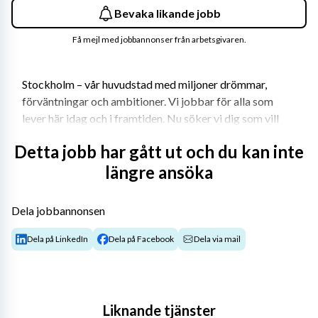
Bevaka likande jobb
Få mejl med jobbannonser från arbetsgivaren.
Stockholm – vår huvudstad med miljoner drömmar, 
förväntningar och ambitioner. Vi jobbar för alla som 
lever här idag och i framtiden. Nu söker vi dig som vill 
tänka stort, nytt och annorlunda med oss – för 
Detta jobb har gått ut och du kan inte
stockholmarna.
längre ansöka
Välkommen till oss
Dela jobbannonsen
Maltesholmsskolan ligger i Hässelby Strand med närhet 
Dela på LinkedIn
Dela på Facebook
Dela via mail
till naturen. Mälaren och Grimstaskogen ligger bara ett 
stenkast från skolan. Skolan har idag cirka 420 elever 
fördelade på tre
förskoleklasser, 15 grundskoleklasser i årskurs 1–6, 
Liknande tjänster