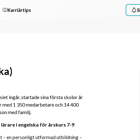
Karriärtips
S
ka)
t ingår, startade sina första skolor år 
r med 1 350 medarbetare och 14 400 
son med familj.
ärare i engelska för årskurs 7-9
kt – en personligt utformad utbildning – 