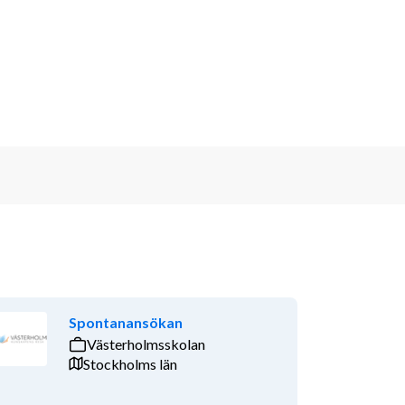
Spontanansökan
Västerholmsskolan
Stockholms län