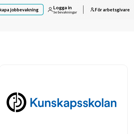
Logga in
kapa jobbevakning
För arbetsgivare
Se bevakningar