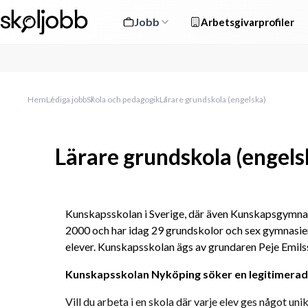
Jobb
Arbetsgivarprofiler
Hem
Lediga jobb
Skola och pedagogik
Lärare grundskola (engelska)
Lärare grundskola (engels
Kunskapsskolan i Sverige, där även Kunskapsgymnasie
2000 och har idag 29 grundskolor och sex gymnasie
elever. Kunskapsskolan ägs av grundaren Peje Emils
Kunskapsskolan Nyköping söker en legitimerad l
Vill du arbeta i en skola där varje elev ges något uni