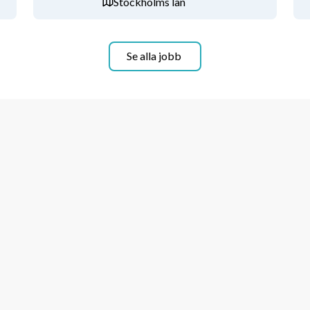
Stockholms län
Se alla jobb
mber
 2025.
 Urval sker löpande och 
ingsdag.
stret. Blankett finns på 
ilda.granath@kunskapsskolan.se
 eller 
på vår 
e