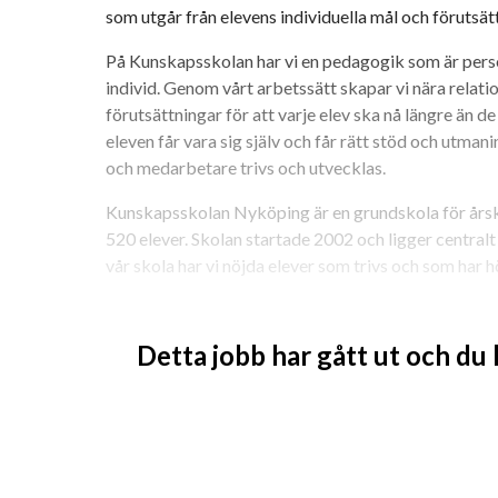
som utgår från elevens individuella mål och förutsät
På Kunskapsskolan har vi en pedagogik som är person
individ. Genom vårt arbetssätt skapar vi nära relation
förutsättningar för att varje elev ska nå längre än de s
eleven får vara sig själv och får rätt stöd och utmani
och medarbetare trivs och utvecklas.
Kunskapsskolan Nyköping är en grundskola för årsku
520 elever. Skolan startade 2002 och ligger centralt 
vår skola har vi nöjda elever som trivs och som har h
För att varje elev ska nå så långt som möjligt behövs
engagemang för eleven. På Kunskapsskolan sätter vi a
Detta jobb har gått ut och du
därför dig som alltid arbetar aktivt för att dina elev
ämneslärare är du också personlig handledare åt ett 
ett individuellt handledningssamtal med var och en av
planera och sätta mål för sina studier och följer up
och deras vårdnadshavare. 