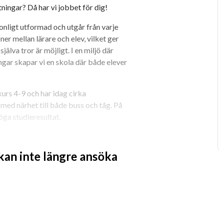
tningar? Då har vi jobbet för dig!
ligt utformad och utgår från varje 
er mellan lärare och elev, vilket ger 
jälva tror är möjligt. I en miljö där 
ngar skapar vi en skola där både elever 
rs 4-9 och har idag cirka 
med närhet till både buss och tåg. På 
öga studieresultat.
 yrkesskickliga lärare med ett stort 
lltid individen i centrum och söker 
 kan inte längre ansöka
er ska lyckas. Förutom att vara 
tjugotal elever och du har varje vecka 
 dina elever. Du hjälper dem att 
p målen tillsammans med både eleverna 