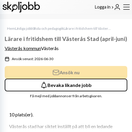
Logga in
Hem
Lediga jobb
Skola och pedagogik
Lärare i fritidshem till Västerås Stad (april-juni)
Lärare i fritidshem till Västerås Stad (april-juni)
Västerås kommun
Västerås
Ansök senast: 2026-06-30
Ansök nu
Bevaka likande jobb
Få mejl med jobbannonser från arbetsgivaren.
10 plats(er). 
Västerås stad har siktet inställt på att bli en ledande 