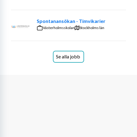
Gäddeholmsskolan
1 tjänst, tillsvidare med start 260803
Spontanansökan - Timvikarier
Västerholmsskolan
Stockholms län
Irstaskolan
1 tjänst, tillsvidare med start 260810
Ormskärrskolan
Se alla jobb
1 tjänst, tillsvidare med start 260824
Rösegårdsskolan
1 tjänst, vikariat från och med 260810 till och 
med 270228
Dina arbetsuppgifter
Som lärare i fritidshem gör du stor skillnad för eleven. Du 
finns med under hela dagen och får en helhetsbild kring 